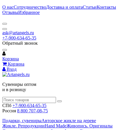
О нас
Сотрудничество
Доставка и оплата
Статьи
Контакты
Отзывы
Избранное
ask@artangels.ru
+7-900-634-65-35
Обратный звонок
Корзина
Корзина
Вход
Сувениры оптом
и в розницу
СПб
+7-900-634-65-35
Россия
8 800 707-08-75
Подарки, сувениры
Авторское жикле на дереве
Жикле. Репродукции
Hand Made
Живопись. Оригиналы