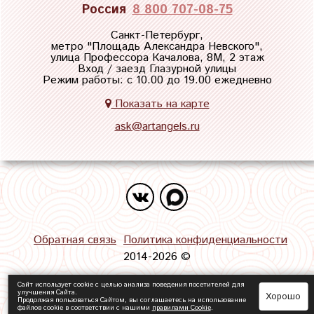
Россия
8 800 707-08-75
Санкт-Петербург,
метро "
Площадь Александра Невского
",
улица Профессора Качалова, 8М, 2 этаж
Вход / заезд Глазурной улицы
Режим работы: с 10.00 до 19.00 ежедневно
Показать на карте
ask@artangels.ru
Обратная связь
Политика конфиденциальности
2014-2026 ©
Сайт использует cookie с целью анализа поведения посетителей для
улучшения Сайта.
Хорошо
Продолжая пользоваться Сайтом, вы соглашаетесь на использование
файлов cookie в соответствии с нашими
правилами Сookie
.