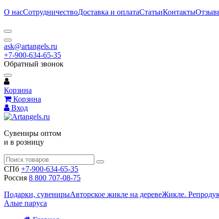
О нас
Сотрудничество
Доставка и оплата
Статьи
Контакты
Отзыв
ask@artangels.ru
+7-900-634-65-35
Обратный звонок
Корзина
Корзина
Вход
Сувениры оптом
и в розницу
СПб
+7-900-634-65-35
Россия
8 800 707-08-75
Подарки, сувениры
Авторское жикле на дереве
Жикле. Репроду
Алые паруса