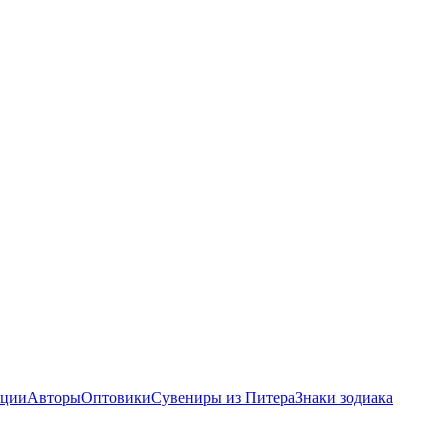
ции
Авторы
Оптовики
Сувениры из Питера
Знаки зодиака