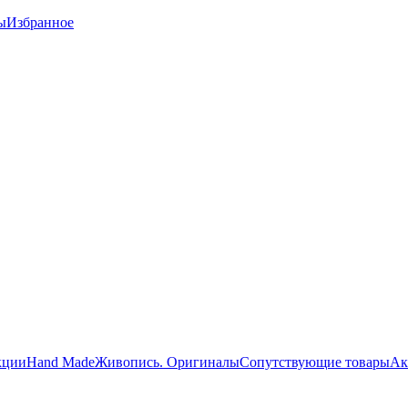
ы
Избранное
кции
Hand Made
Живопись. Оригиналы
Сопутствующие товары
Ак