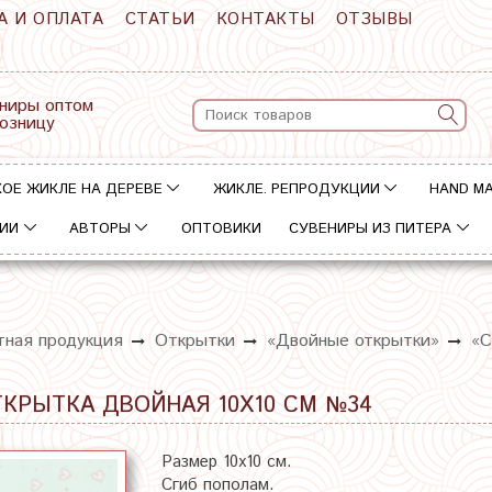
А И ОПЛАТА
СТАТЬИ
КОНТАКТЫ
ОТЗЫВЫ
ниры оптом
розницу
ОЕ ЖИКЛЕ НА ДЕРЕВЕ
ЖИКЛЕ. РЕПРОДУКЦИИ
HAND M
ИИ
АВТОРЫ
ОПТОВИКИ
СУВЕНИРЫ ИЗ ПИТЕРА
тная продукция
Открытки
«Двойные открытки»
«С
ТКРЫТКА ДВОЙНАЯ 10Х10 СМ №34
Размер 10х10 см.
Сгиб пополам.