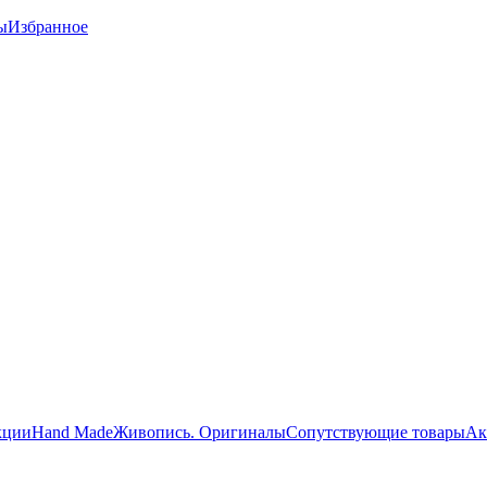
ы
Избранное
кции
Hand Made
Живопись. Оригиналы
Сопутствующие товары
Ак