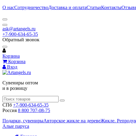
О нас
Сотрудничество
Доставка и оплата
Статьи
Контакты
Отзыв
ask@artangels.ru
+7-900-634-65-35
Обратный звонок
Корзина
Корзина
Вход
Сувениры оптом
и в розницу
СПб
+7-900-634-65-35
Россия
8 800 707-08-75
Подарки, сувениры
Авторское жикле на дереве
Жикле. Репроду
Алые паруса