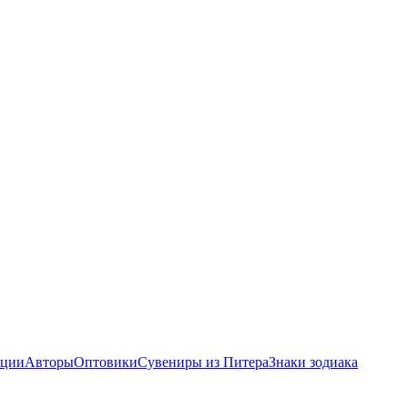
ции
Авторы
Оптовики
Сувениры из Питера
Знаки зодиака