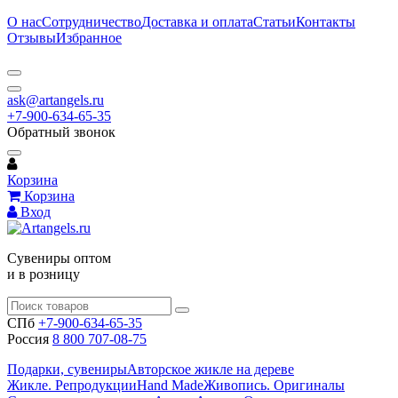
О нас
Сотрудничество
Доставка и оплата
Статьи
Контакты
Отзывы
Избранное
ask@artangels.ru
+7-900-634-65-35
Обратный звонок
Корзина
Корзина
Вход
Сувениры оптом
и в розницу
СПб
+7-900-634-65-35
Россия
8 800 707-08-75
Подарки, сувениры
Авторское жикле на дереве
Жикле. Репродукции
Hand Made
Живопись. Оригиналы