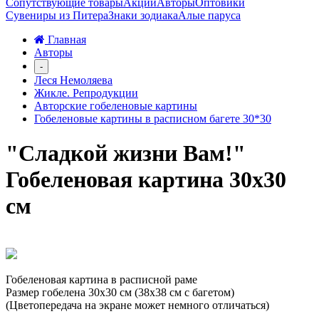
Сопутствующие товары
Акции
Авторы
Оптовики
Сувениры из Питера
Знаки зодиака
Алые паруса
Главная
Авторы
-
Леся Немоляева
Жикле. Репродукции
Авторские гобеленовые картины
Гобеленовые картины в расписном багете 30*30
"Сладкой жизни Вам!"
Гобеленовая картина 30х30
см
Гобеленовая картина в расписной раме
Размер гобелена 30х30 см (38х38 см с багетом)
(Цветопередача на экране может немного отличаться)