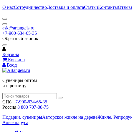
О нас
Сотрудничество
Доставка и оплата
Статьи
Контакты
Отзыв
ask@artangels.ru
+7-900-634-65-35
Обратный звонок
Корзина
Корзина
Вход
Сувениры оптом
и в розницу
СПб
+7-900-634-65-35
Россия
8 800 707-08-75
Подарки, сувениры
Авторское жикле на дереве
Жикле. Репроду
Алые паруса