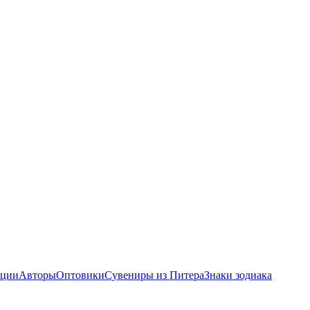
ции
Авторы
Оптовики
Сувениры из Питера
Знаки зодиака