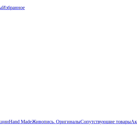
ы
Избранное
кции
Hand Made
Живопись. Оригиналы
Сопутствующие товары
Ак