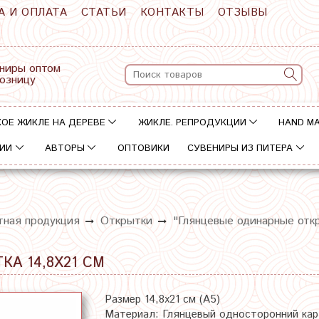
А И ОПЛАТА
СТАТЬИ
КОНТАКТЫ
ОТЗЫВЫ
ниры оптом
розницу
ОЕ ЖИКЛЕ НА ДЕРЕВЕ
ЖИКЛЕ. РЕПРОДУКЦИИ
HAND M
ИИ
АВТОРЫ
ОПТОВИКИ
СУВЕНИРЫ ИЗ ПИТЕРА
тная продукция
Открытки
"Глянцевые одинарные отк
А 14,8Х21 СМ
Размер 14,8х21 см (А5)
Материал: Глянцевый односторонний ка