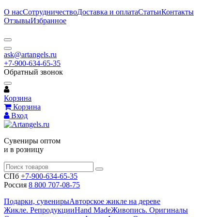
О нас
Сотрудничество
Доставка и оплата
Статьи
Контакты
Отзывы
Избранное
ask@artangels.ru
+7-900-634-65-35
Обратный звонок
Корзина
Корзина
Вход
Сувениры оптом
и в розницу
СПб
+7-900-634-65-35
Россия
8 800 707-08-75
Подарки, сувениры
Авторское жикле на дереве
Жикле. Репродукции
Hand Made
Живопись. Оригиналы