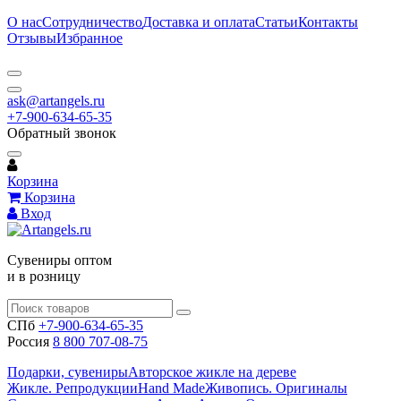
О нас
Сотрудничество
Доставка и оплата
Статьи
Контакты
Отзывы
Избранное
ask@artangels.ru
+7-900-634-65-35
Обратный звонок
Корзина
Корзина
Вход
Сувениры оптом
и в розницу
СПб
+7-900-634-65-35
Россия
8 800 707-08-75
Подарки, сувениры
Авторское жикле на дереве
Жикле. Репродукции
Hand Made
Живопись. Оригиналы