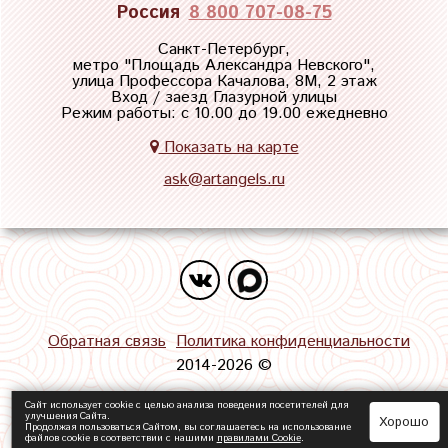
Россия
8 800 707-08-75
Санкт-Петербург,
метро "
Площадь Александра Невского
",
улица Профессора Качалова, 8М, 2 этаж
Вход / заезд Глазурной улицы
Режим работы: с 10.00 до 19.00 ежедневно
Показать на карте
ask@artangels.ru
Обратная связь
Политика конфиденциальности
2014-2026 ©
Сайт использует cookie с целью анализа поведения посетителей для
улучшения Сайта.
Хорошо
Продолжая пользоваться Сайтом, вы соглашаетесь на использование
файлов cookie в соответствии с нашими
правилами Сookie
.