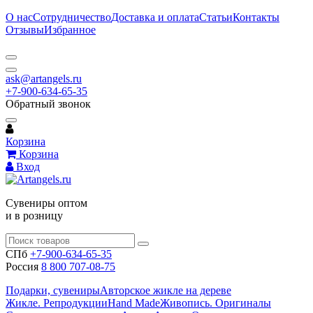
О нас
Сотрудничество
Доставка и оплата
Статьи
Контакты
Отзывы
Избранное
ask@artangels.ru
+7-900-634-65-35
Обратный звонок
Корзина
Корзина
Вход
Сувениры оптом
и в розницу
СПб
+7-900-634-65-35
Россия
8 800 707-08-75
Подарки, сувениры
Авторское жикле на дереве
Жикле. Репродукции
Hand Made
Живопись. Оригиналы