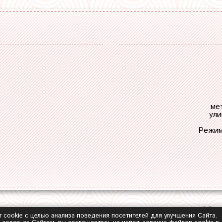
ме
ули
Режим
Обра
т cookie с целью анализа поведения посетителей для улучшения Сайта.