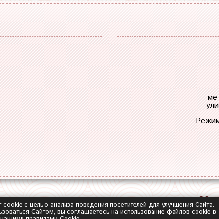
ме
ули
Режим
Обра
т cookie с целью анализа поведения посетителей для улучшения Сайта.
зоваться Сайтом, вы соглашаетесь на использование файлов cookie в
с нашими
правилами Сookie
.