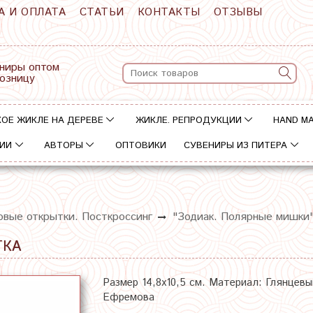
А И ОПЛАТА
СТАТЬИ
КОНТАКТЫ
ОТЗЫВЫ
ниры оптом
розницу
ОЕ ЖИКЛЕ НА ДЕРЕВЕ
ЖИКЛЕ. РЕПРОДУКЦИИ
HAND M
ИИ
АВТОРЫ
ОПТОВИКИ
СУВЕНИРЫ ИЗ ПИТЕРА
овые открытки. Посткроссинг
"Зодиак. Полярные мишки
ТКА
Размер 14,8х10,5 см. Материал: Глянцев
Ефремова