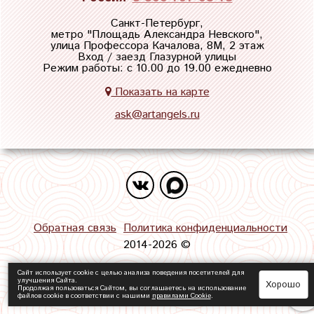
Санкт-Петербург,
метро "
Площадь Александра Невского
",
улица Профессора Качалова, 8М, 2 этаж
Вход / заезд Глазурной улицы
Режим работы: с 10.00 до 19.00 ежедневно
Показать на карте
ask@artangels.ru
Обратная связь
Политика конфиденциальности
2014-2026 ©
Сайт использует cookie с целью анализа поведения посетителей для
улучшения Сайта.
Хорошо
Продолжая пользоваться Сайтом, вы соглашаетесь на использование
файлов cookie в соответствии с нашими
правилами Сookie
.