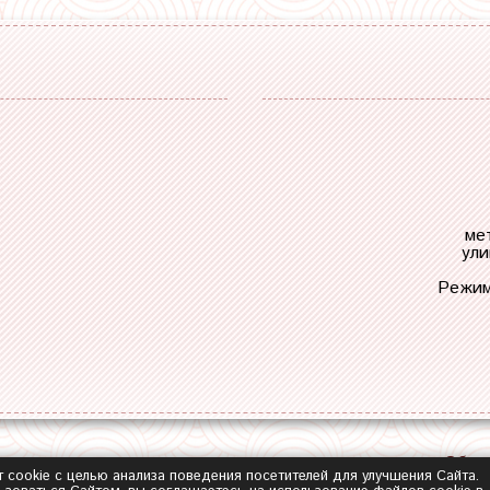
ме
ули
Режим
Обра
т cookie с целью анализа поведения посетителей для улучшения Сайта.