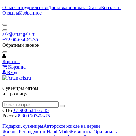
О нас
Сотрудничество
Доставка и оплата
Статьи
Контакты
Отзывы
Избранное
ask@artangels.ru
+7-900-634-65-35
Обратный звонок
Корзина
Корзина
Вход
Сувениры оптом
и в розницу
СПб
+7-900-634-65-35
Россия
8 800 707-08-75
Подарки, сувениры
Авторское жикле на дереве
Жикле. Репродукции
Hand Made
Живопись. Оригиналы