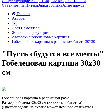
Сопутствующие товары
Акции
Авторы
Оптовики
Сувениры из Питера
Знаки зодиака
Алые паруса
Главная
Авторы
-
Леся Немоляева
Жикле. Репродукции
Авторские гобеленовые картины
Гобеленовые картины в расписном багете 30*30
"Пусть сбудутся все мечты"
Гобеленовая картина 30х30
см
Гобеленовая картина в расписной раме
Размер гобелена 30х30 см (38х38 см с багетом)
(Цветопередача на экране может немного отличаться)