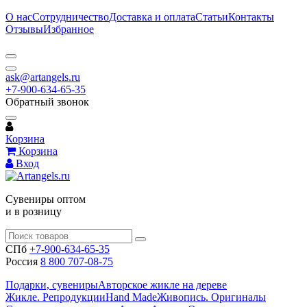
О нас
Сотрудничество
Доставка и оплата
Статьи
Контакты
Отзывы
Избранное
ask@artangels.ru
+7-900-634-65-35
Обратный звонок
Корзина
Корзина
Вход
Сувениры оптом
и в розницу
СПб
+7-900-634-65-35
Россия
8 800 707-08-75
Подарки, сувениры
Авторское жикле на дереве
Жикле. Репродукции
Hand Made
Живопись. Оригиналы