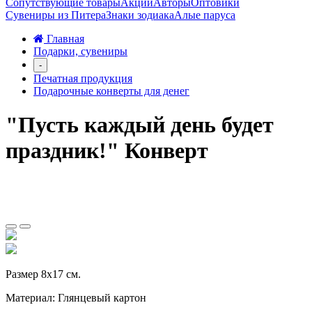
Сопутствующие товары
Акции
Авторы
Оптовики
Сувениры из Питера
Знаки зодиака
Алые паруса
Главная
Подарки, сувениры
-
Печатная продукция
Подарочные конверты для денег
"Пусть каждый день будет
праздник!" Конверт
Размер 8х17 см.
Материал: Глянцевый картон