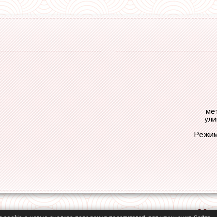
ме
ули
Режим
Обра