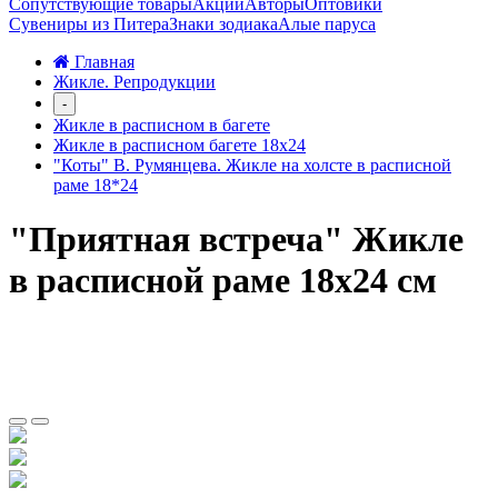
Сопутствующие товары
Акции
Авторы
Оптовики
Сувениры из Питера
Знаки зодиака
Алые паруса
Главная
Жикле. Репродукции
-
Жикле в расписном в багете
Жикле в расписном багете 18х24
"Коты" В. Румянцева. Жикле на холсте в расписной
раме 18*24
"Приятная встреча" Жикле
в расписной раме 18х24 см