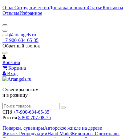
О нас
Сотрудничество
Доставка и оплата
Статьи
Контакты
Отзывы
Избранное
ask@artangels.ru
+7-900-634-65-35
Обратный звонок
Корзина
Корзина
Вход
Сувениры оптом
и в розницу
СПб
+7-900-634-65-35
Россия
8 800 707-08-75
Подарки, сувениры
Авторское жикле на дереве
Жикле. Репродукции
Hand Made
Живопись. Оригиналы