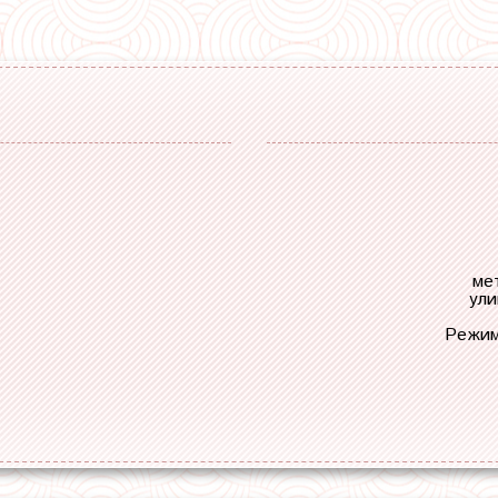
ме
ули
Режим