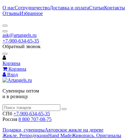
О нас
Сотрудничество
Доставка и оплата
Статьи
Контакты
Отзывы
Избранное
ask@artangels.ru
+7-900-634-65-35
Обратный звонок
Корзина
Корзина
Вход
Сувениры оптом
и в розницу
СПб
+7-900-634-65-35
Россия
8 800 707-08-75
Подарки, сувениры
Авторское жикле на дереве
Жикле. Репродукции
Hand Made
Живопись. Оригиналы