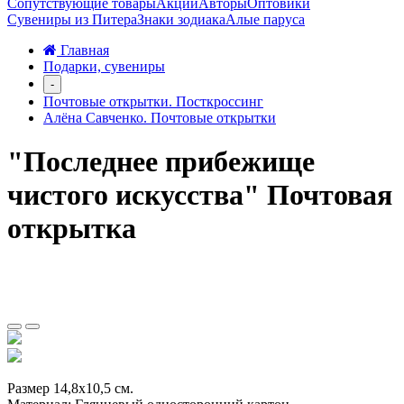
Сопутствующие товары
Акции
Авторы
Оптовики
Сувениры из Питера
Знаки зодиака
Алые паруса
Главная
Подарки, сувениры
-
Почтовые открытки. Посткроссинг
Алёна Савченко. Почтовые открытки
"Последнее прибежище
чистого искусства" Почтовая
открытка
Размер 14,8х10,5 см.