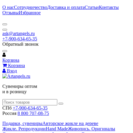
О нас
Сотрудничество
Доставка и оплата
Статьи
Контакты
Отзывы
Избранное
ask@artangels.ru
+7-900-634-65-35
Обратный звонок
Корзина
Корзина
Вход
Сувениры оптом
и в розницу
СПб
+7-900-634-65-35
Россия
8 800 707-08-75
Подарки, сувениры
Авторское жикле на дереве
Жикле. Репродукции
Hand Made
Живопись. Оригиналы