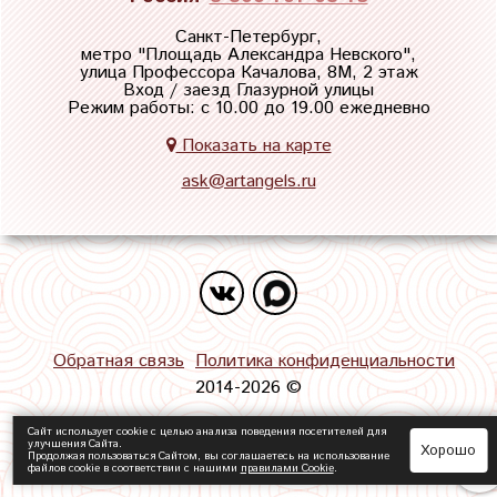
Санкт-Петербург,
метро "
Площадь Александра Невского
",
улица Профессора Качалова, 8М, 2 этаж
Вход / заезд Глазурной улицы
Режим работы: с 10.00 до 19.00 ежедневно
Показать на карте
ask@artangels.ru
Обратная связь
Политика конфиденциальности
2014-2026 ©
Сайт использует cookie с целью анализа поведения посетителей для
улучшения Сайта.
Хорошо
Продолжая пользоваться Сайтом, вы соглашаетесь на использование
файлов cookie в соответствии с нашими
правилами Сookie
.