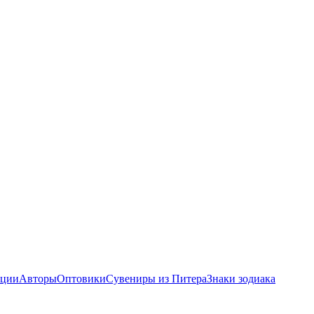
ции
Авторы
Оптовики
Сувениры из Питера
Знаки зодиака