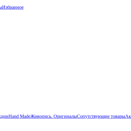
ы
Избранное
кции
Hand Made
Живопись. Оригиналы
Сопутствующие товары
Ак