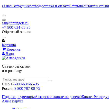
О нас
Сотрудничество
Доставка и оплата
Статьи
Контакты
Отзыв
ask@artangels.ru
+7-900-634-65-35
Обратный звонок
Корзина
Корзина
Вход
Сувениры оптом
и в розницу
СПб
+7-900-634-65-35
Россия
8 800 707-08-75
Подарки, сувениры
Авторское жикле на дереве
Жикле. Репроду
Алые паруса