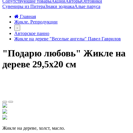
Сопутствующие товары
Акции
Авторы
Оптовики
Сувениры из Питера
Знаки зодиака
Алые паруса
Главная
Жикле. Репродукции
-
Авторское панно
Жикле на дереве "Веселые ангелы" Павел Гаврилов
"Подарю любовь" Жикле на
дереве 29,5х20 см
Жикле на дереве, холст, масло.