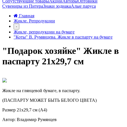
Сопутствующие товары
Акции
Авторы
Оптовики
Сувениры из Питера
Знаки зодиака
Алые паруса
Главная
Жикле. Репродукции
-
Жикле, репродукции на бумаге
"Коты" В. Румянцева. Жикле в паспарту на бумаге
"Подарок хозяйке" Жикле в
паспарту 21х29,7 см
Жикле на глянцевой бумаге, в паспарту.
(ПАСПАРТУ МОЖЕТ БЫТЬ БЕЛОГО ЦВЕТА)
Размер 21х29,7 см (А4)
Автор: Владимир Румянцев