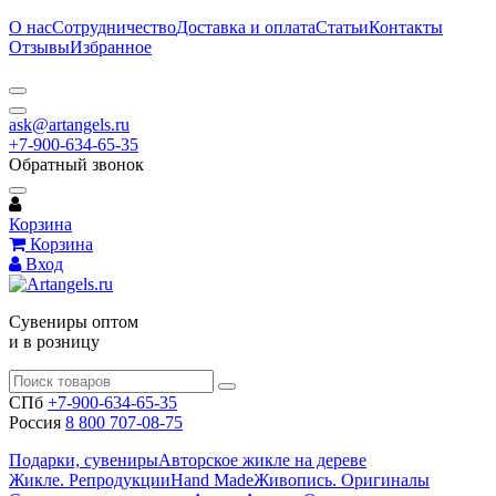
О нас
Сотрудничество
Доставка и оплата
Статьи
Контакты
Отзывы
Избранное
ask@artangels.ru
+7-900-634-65-35
Обратный звонок
Корзина
Корзина
Вход
Сувениры оптом
и в розницу
СПб
+7-900-634-65-35
Россия
8 800 707-08-75
Подарки, сувениры
Авторское жикле на дереве
Жикле. Репродукции
Hand Made
Живопись. Оригиналы