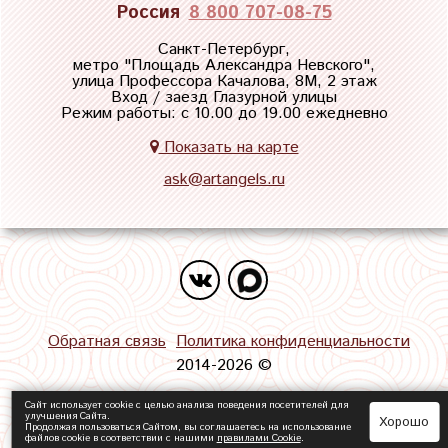
Россия
8 800 707-08-75
Санкт-Петербург,
метро "
Площадь Александра Невского
",
улица Профессора Качалова, 8М, 2 этаж
Вход / заезд Глазурной улицы
Режим работы: с 10.00 до 19.00 ежедневно
Показать на карте
ask@artangels.ru
Обратная связь
Политика конфиденциальности
2014-2026 ©
Сайт использует cookie с целью анализа поведения посетителей для
улучшения Сайта.
Хорошо
Продолжая пользоваться Сайтом, вы соглашаетесь на использование
файлов cookie в соответствии с нашими
правилами Сookie
.