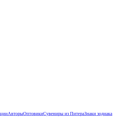
ции
Авторы
Оптовики
Сувениры из Питера
Знаки зодиака