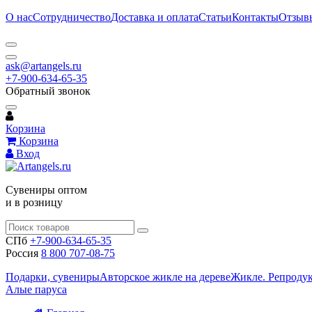
О нас
Сотрудничество
Доставка и оплата
Статьи
Контакты
Отзыв
ask@artangels.ru
+7-900-634-65-35
Обратный звонок
Корзина
Корзина
Вход
Сувениры оптом
и в розницу
СПб
+7-900-634-65-35
Россия
8 800 707-08-75
Подарки, сувениры
Авторское жикле на дереве
Жикле. Репроду
Алые паруса