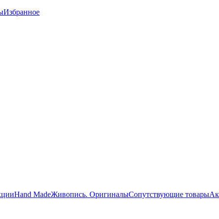
ы
Избранное
кции
Hand Made
Живопись. Оригиналы
Сопутствующие товары
Ак