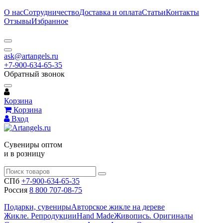
О нас
Сотрудничество
Доставка и оплата
Статьи
Контакты
Отзывы
Избранное
ask@artangels.ru
+7-900-634-65-35
Обратный звонок
Корзина
Корзина
Вход
Сувениры оптом
и в розницу
СПб
+7-900-634-65-35
Россия
8 800 707-08-75
Подарки, сувениры
Авторское жикле на дереве
Жикле. Репродукции
Hand Made
Живопись. Оригиналы