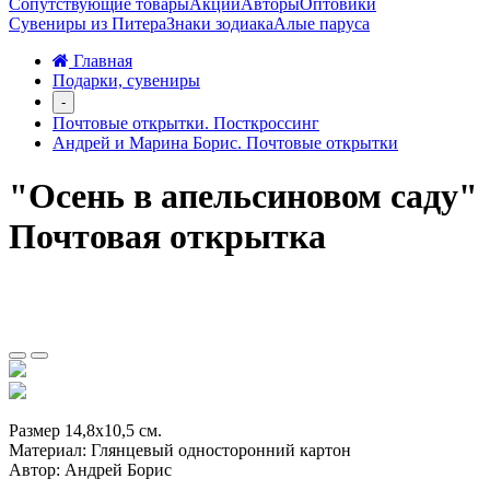
Сопутствующие товары
Акции
Авторы
Оптовики
Сувениры из Питера
Знаки зодиака
Алые паруса
Главная
Подарки, сувениры
-
Почтовые открытки. Посткроссинг
Андрей и Марина Борис. Почтовые открытки
"Осень в апельсиновом саду"
Почтовая открытка
Размер 14,8х10,5 см.
Материал: Глянцевый односторонний картон
Автор: Андрей Борис