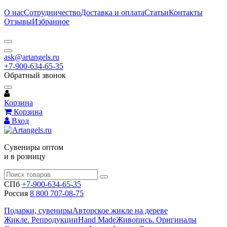
О нас
Сотрудничество
Доставка и оплата
Статьи
Контакты
Отзывы
Избранное
ask@artangels.ru
+7-900-634-65-35
Обратный звонок
Корзина
Корзина
Вход
Сувениры оптом
и в розницу
СПб
+7-900-634-65-35
Россия
8 800 707-08-75
Подарки, сувениры
Авторское жикле на дереве
Жикле. Репродукции
Hand Made
Живопись. Оригиналы