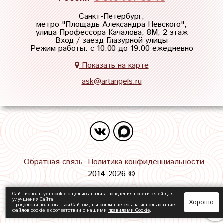
Санкт-Петербург,
метро "
Площадь Александра Невского
",
улица Профессора Качалова, 8М, 2 этаж
Вход / заезд Глазурной улицы
Режим работы: с 10.00 до 19.00 ежедневно
Показать на карте
ask@artangels.ru
Обратная связь
Политика конфиденциальности
2014-2026 ©
Сайт использует cookie с целью анализа поведения посетителей для
улучшения Сайта.
Хорошо
Продолжая пользоваться Сайтом, вы соглашаетесь на использование
файлов cookie в соответствии с нашими
правилами Сookie
.