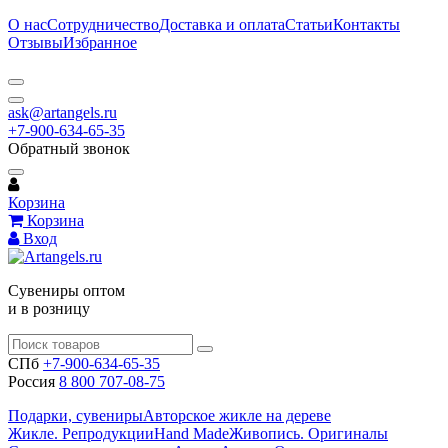
О нас
Сотрудничество
Доставка и оплата
Статьи
Контакты
Отзывы
Избранное
ask@artangels.ru
+7-900-634-65-35
Обратный звонок
Корзина
Корзина
Вход
Сувениры оптом
и в розницу
СПб
+7-900-634-65-35
Россия
8 800 707-08-75
Подарки, сувениры
Авторское жикле на дереве
Жикле. Репродукции
Hand Made
Живопись. Оригиналы