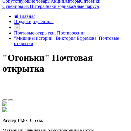
Сопутствующие товары
Акции
Авторы
Оптовики
Сувениры из Питера
Знаки зодиака
Алые паруса
Главная
Подарки, сувениры
-
Почтовые открытки. Посткроссинг
"Мишины истории" Виктория Ефремова. Почтовые
открытки
"Огоньки" Почтовая
открытка
Размер 14,8х10,5 см.
Материал: Глянцевый односторонний картон