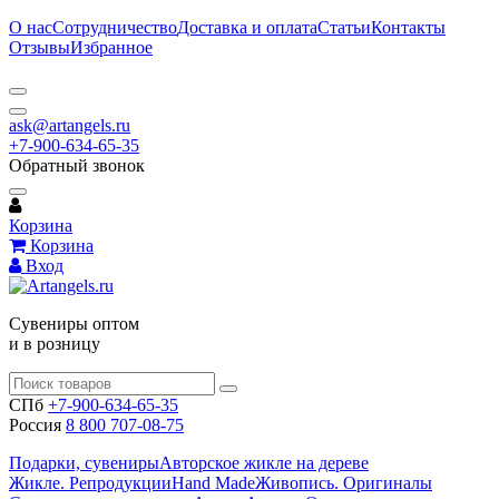
О нас
Сотрудничество
Доставка и оплата
Статьи
Контакты
Отзывы
Избранное
ask@artangels.ru
+7-900-634-65-35
Обратный звонок
Корзина
Корзина
Вход
Сувениры оптом
и в розницу
СПб
+7-900-634-65-35
Россия
8 800 707-08-75
Подарки, сувениры
Авторское жикле на дереве
Жикле. Репродукции
Hand Made
Живопись. Оригиналы