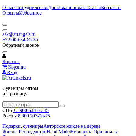
О нас
Сотрудничество
Доставка и оплата
Статьи
Контакты
Отзывы
Избранное
ask@artangels.ru
+7-900-634-65-35
Обратный звонок
Корзина
Корзина
Вход
Сувениры оптом
и в розницу
СПб
+7-900-634-65-35
Россия
8 800 707-08-75
Подарки, сувениры
Авторское жикле на дереве
Жикле. Репродукции
Hand Made
Живопись. Оригиналы