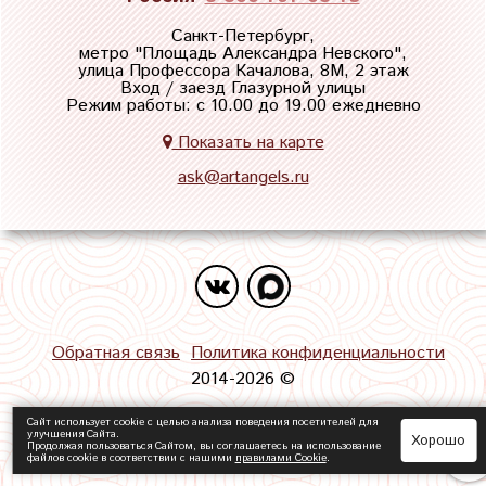
Санкт-Петербург,
метро "
Площадь Александра Невского
",
улица Профессора Качалова, 8М, 2 этаж
Вход / заезд Глазурной улицы
Режим работы: с 10.00 до 19.00 ежедневно
Показать на карте
ask@artangels.ru
Обратная связь
Политика конфиденциальности
2014-2026 ©
Сайт использует cookie с целью анализа поведения посетителей для
улучшения Сайта.
Хорошо
Продолжая пользоваться Сайтом, вы соглашаетесь на использование
файлов cookie в соответствии с нашими
правилами Сookie
.