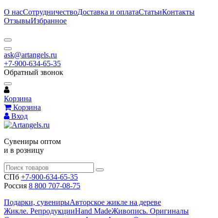
О нас
Сотрудничество
Доставка и оплата
Статьи
Контакты
Отзывы
Избранное
ask@artangels.ru
+7-900-634-65-35
Обратный звонок
Корзина
Корзина
Вход
Сувениры оптом
и в розницу
СПб
+7-900-634-65-35
Россия
8 800 707-08-75
Подарки, сувениры
Авторское жикле на дереве
Жикле. Репродукции
Hand Made
Живопись. Оригиналы