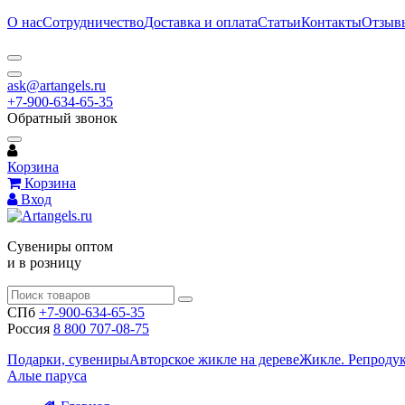
О нас
Сотрудничество
Доставка и оплата
Статьи
Контакты
Отзыв
ask@artangels.ru
+7-900-634-65-35
Обратный звонок
Корзина
Корзина
Вход
Сувениры оптом
и в розницу
СПб
+7-900-634-65-35
Россия
8 800 707-08-75
Подарки, сувениры
Авторское жикле на дереве
Жикле. Репроду
Алые паруса