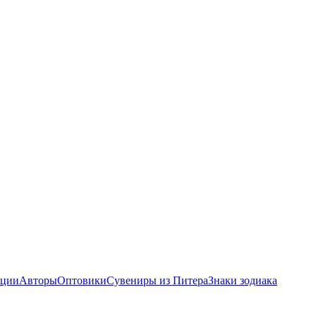
ции
Авторы
Оптовики
Сувениры из Питера
Знаки зодиака