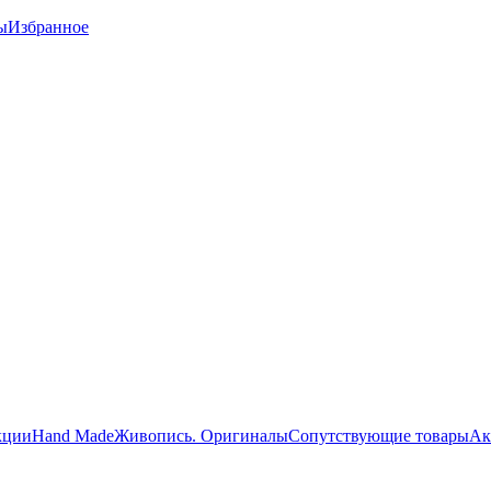
ы
Избранное
кции
Hand Made
Живопись. Оригиналы
Сопутствующие товары
Ак