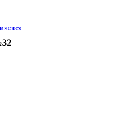
на магните
№32