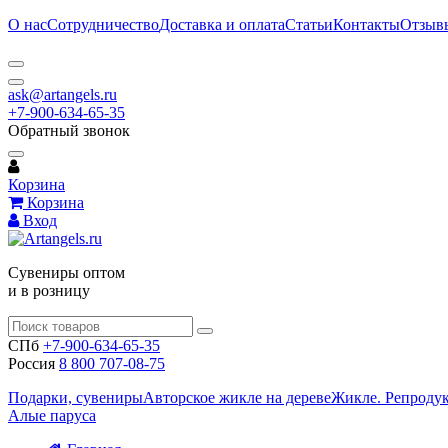
О нас
Сотрудничество
Доставка и оплата
Статьи
Контакты
Отзыв
ask@artangels.ru
+7-900-634-65-35
Обратный звонок
Корзина
Корзина
Вход
Сувениры оптом
и в розницу
СПб
+7-900-634-65-35
Россия
8 800 707-08-75
Подарки, сувениры
Авторское жикле на дереве
Жикле. Репроду
Алые паруса