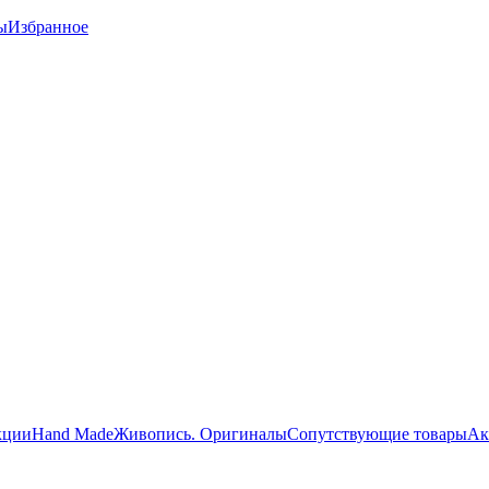
ы
Избранное
кции
Hand Made
Живопись. Оригиналы
Сопутствующие товары
Ак