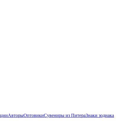
ции
Авторы
Оптовики
Сувениры из Питера
Знаки зодиака