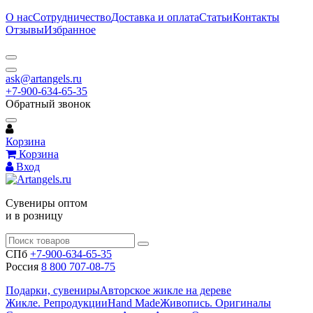
О нас
Сотрудничество
Доставка и оплата
Статьи
Контакты
Отзывы
Избранное
ask@artangels.ru
+7-900-634-65-35
Обратный звонок
Корзина
Корзина
Вход
Сувениры оптом
и в розницу
СПб
+7-900-634-65-35
Россия
8 800 707-08-75
Подарки, сувениры
Авторское жикле на дереве
Жикле. Репродукции
Hand Made
Живопись. Оригиналы