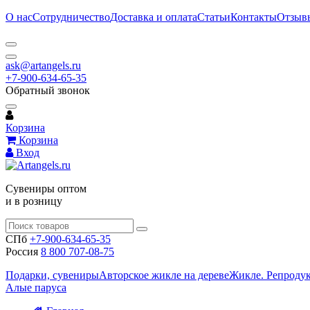
О нас
Сотрудничество
Доставка и оплата
Статьи
Контакты
Отзыв
ask@artangels.ru
+7-900-634-65-35
Обратный звонок
Корзина
Корзина
Вход
Сувениры оптом
и в розницу
СПб
+7-900-634-65-35
Россия
8 800 707-08-75
Подарки, сувениры
Авторское жикле на дереве
Жикле. Репроду
Алые паруса