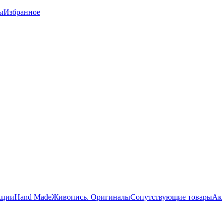
ы
Избранное
кции
Hand Made
Живопись. Оригиналы
Сопутствующие товары
Ак