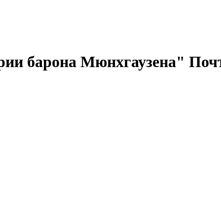
рии барона Мюнхгаузена" Поч