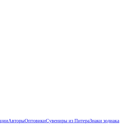
ции
Авторы
Оптовики
Сувениры из Питера
Знаки зодиака