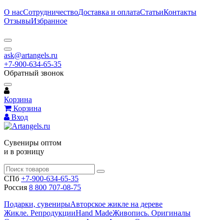
О нас
Сотрудничество
Доставка и оплата
Статьи
Контакты
Отзывы
Избранное
ask@artangels.ru
+7-900-634-65-35
Обратный звонок
Корзина
Корзина
Вход
Сувениры оптом
и в розницу
СПб
+7-900-634-65-35
Россия
8 800 707-08-75
Подарки, сувениры
Авторское жикле на дереве
Жикле. Репродукции
Hand Made
Живопись. Оригиналы