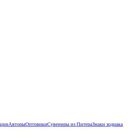
ции
Авторы
Оптовики
Сувениры из Питера
Знаки зодиака