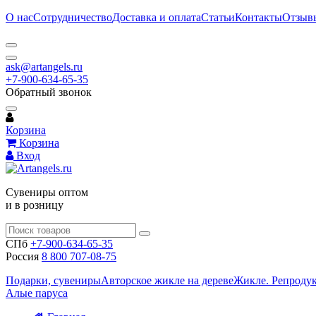
О нас
Сотрудничество
Доставка и оплата
Статьи
Контакты
Отзыв
ask@artangels.ru
+7-900-634-65-35
Обратный звонок
Корзина
Корзина
Вход
Сувениры оптом
и в розницу
СПб
+7-900-634-65-35
Россия
8 800 707-08-75
Подарки, сувениры
Авторское жикле на дереве
Жикле. Репроду
Алые паруса