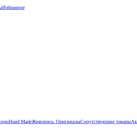
ы
Избранное
кции
Hand Made
Живопись. Оригиналы
Сопутствующие товары
Ак