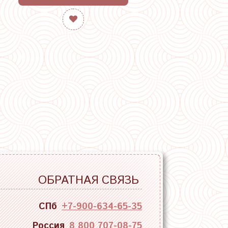
№16 "Теп
ОБРАТНАЯ СВЯЗЬ
СПб
+7-900-634-65-35
Россия
8 800 707-08-75