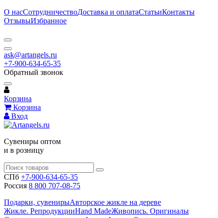
О нас
Сотрудничество
Доставка и оплата
Статьи
Контакты
Отзывы
Избранное
ask@artangels.ru
+7-900-634-65-35
Обратный звонок
Корзина
Корзина
Вход
Сувениры оптом
и в розницу
СПб
+7-900-634-65-35
Россия
8 800 707-08-75
Подарки, сувениры
Авторское жикле на дереве
Жикле. Репродукции
Hand Made
Живопись. Оригиналы