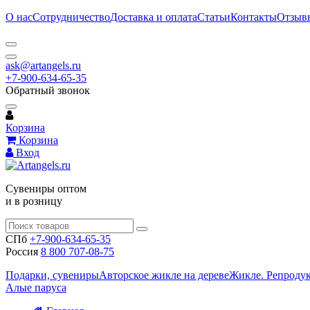
О нас
Сотрудничество
Доставка и оплата
Статьи
Контакты
Отзыв
ask@artangels.ru
+7-900-634-65-35
Обратный звонок
Корзина
Корзина
Вход
Сувениры оптом
и в розницу
СПб
+7-900-634-65-35
Россия
8 800 707-08-75
Подарки, сувениры
Авторское жикле на дереве
Жикле. Репроду
Алые паруса