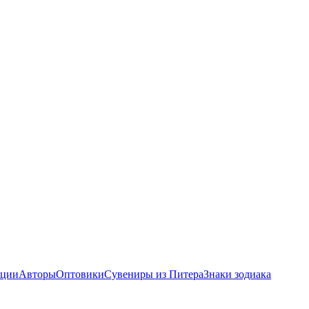
ции
Авторы
Оптовики
Сувениры из Питера
Знаки зодиака