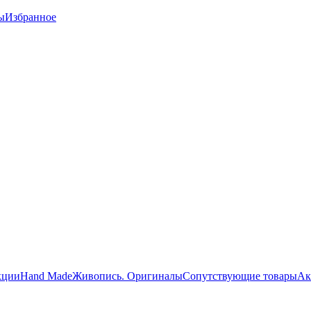
ы
Избранное
кции
Hand Made
Живопись. Оригиналы
Сопутствующие товары
Ак