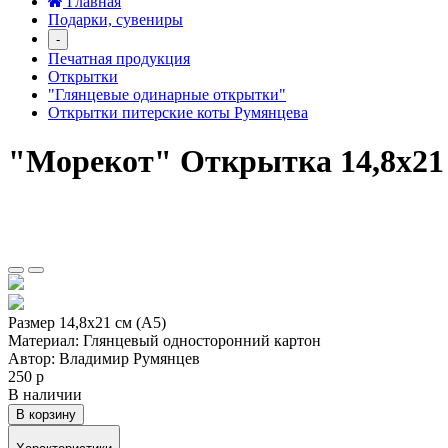
Главная
Подарки, сувениры
-
Печатная продукция
Открытки
"Глянцевые одинарные открытки"
Открытки питерские коты Румянцева
"Морекот" Открытка 14,8х21
Размер 14,8х21 см (А5)
Материал: Глянцевый односторонний картон
Автор: Владимир Румянцев
250 р
В наличии
В корзину