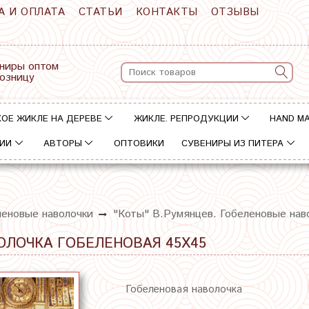
А И ОПЛАТА
СТАТЬИ
КОНТАКТЫ
ОТЗЫВЫ
ниры оптом
розницу
ОЕ ЖИКЛЕ НА ДЕРЕВЕ
ЖИКЛЕ. РЕПРОДУКЦИИ
HAND M
ИИ
АВТОРЫ
ОПТОВИКИ
СУВЕНИРЫ ИЗ ПИТЕРА
леновые наволочки
"Коты" В.Румянцев. Гобеленовые нав
ОЛОЧКА ГОБЕЛЕНОВАЯ 45Х45
Гобеленовая наволочка