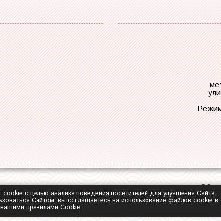
ме
ули
Режим
Обра
т cookie с целью анализа поведения посетителей для улучшения Сайта.
зоваться Сайтом, вы соглашаетесь на использование файлов cookie в
с нашими
правилами Сookie
.
2014-2026 ©