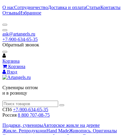
О нас
Сотрудничество
Доставка и оплата
Статьи
Контакты
Отзывы
Избранное
ask@artangels.ru
+7-900-634-65-35
Обратный звонок
Корзина
Корзина
Вход
Сувениры оптом
и в розницу
СПб
+7-900-634-65-35
Россия
8 800 707-08-75
Подарки, сувениры
Авторское жикле на дереве
Жикле. Репродукции
Hand Made
Живопись. Оригиналы