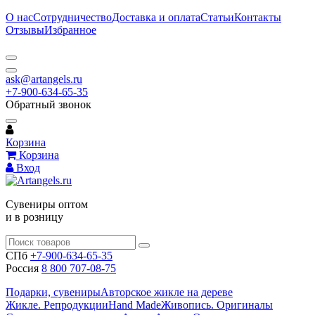
О нас
Сотрудничество
Доставка и оплата
Статьи
Контакты
Отзывы
Избранное
ask@artangels.ru
+7-900-634-65-35
Обратный звонок
Корзина
Корзина
Вход
Сувениры оптом
и в розницу
СПб
+7-900-634-65-35
Россия
8 800 707-08-75
Подарки, сувениры
Авторское жикле на дереве
Жикле. Репродукции
Hand Made
Живопись. Оригиналы